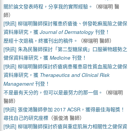
關於論文發表時程，分享我的實際經驗。
（柳瑞明 醫
師）
[快訊] 柳瑞明醫師探討罹患疥瘡後、併發乾癬風險之健保
資料庫研究，獲
刊登！
Journal of Dermatology
歷經十次退稿，終獲刊出的稿件。
（柳瑞明 醫師）
[快訊] 朱為民醫師探討「第二型糖尿病」口服藥物趨勢之
健保資料庫研究，獲
刊登！
Medicine
[快訊] 柳瑞明醫師探討疥瘡病患罹患惡性貧血風險之健保
資料庫研究，獲
Therapeutics and Clinical Risk
刊登！
Management
不是最有天分的，但可以是最努力的那一個。
（柳瑞明
醫師）
[快訊] 張俊鴻醫師參加 2017 ACSR，獲得最佳海報獎！
尋找自己的研究座標
（張俊鴻 醫師）
[快訊] 柳瑞明醫師探討疥瘡與重症肌無力相關性之健保資