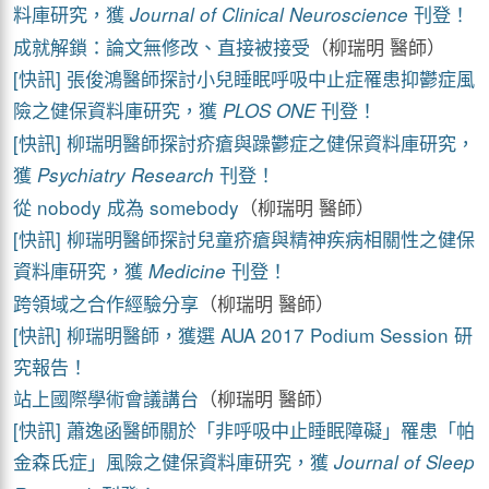
料庫研究，獲
刊登！
Journal of Clinical Neuroscience
成就解鎖：論文無修改、直接被接受
（柳瑞明 醫師）
[快訊] 張俊鴻醫師探討小兒睡眠呼吸中止症罹患抑鬱症風
險之健保資料庫研究，獲
刊登！
PLOS ONE
[快訊] 柳瑞明醫師探討疥瘡與躁鬱症之健保資料庫研究，
獲
刊登！
Psychiatry Research
從 nobody 成為 somebody
（柳瑞明 醫師）
[快訊] 柳瑞明醫師探討兒童疥瘡與精神疾病相關性之健保
資料庫研究，獲
刊登！
Medicine
跨領域之合作經驗分享
（柳瑞明 醫師）
[快訊] 柳瑞明醫師，獲選 AUA 2017 Podium Session 研
究報告！
站上國際學術會議講台
（柳瑞明 醫師）
[快訊] 蕭逸函醫師關於「非呼吸中止睡眠障礙」罹患「帕
金森氏症」風險之健保資料庫研究，獲
Journal of Sleep