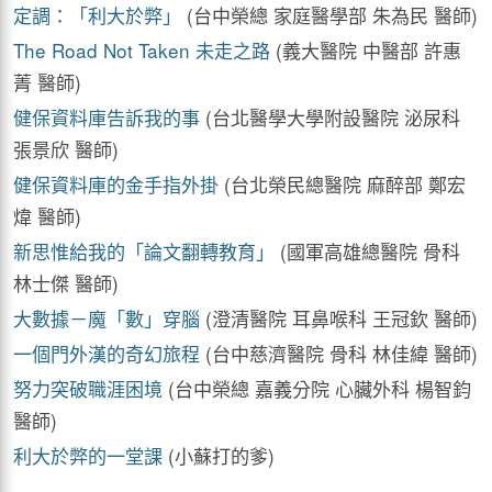
定調：「利大於弊」
(台中榮總 家庭醫學部 朱為民 醫師)
The Road Not Taken 未走之路
(義大醫院 中醫部 許惠
菁 醫師)
健保資料庫告訴我的事
(台北醫學大學附設醫院 泌尿科
張景欣 醫師)
健保資料庫的金手指外掛
(台北榮民總醫院 麻醉部 鄭宏
煒 醫師)
新思惟給我的「論文翻轉教育」
(國軍高雄總醫院 骨科
林士傑 醫師)
大數據－魔「數」穿腦
(澄清醫院 耳鼻喉科 王冠欽 醫師)
一個門外漢的奇幻旅程
(台中慈濟醫院 骨科 林佳緯 醫師)
努力突破職涯困境
(台中榮總 嘉義分院 心臟外科 楊智鈞
醫師)
利大於弊的一堂課
(小蘇打的爹)