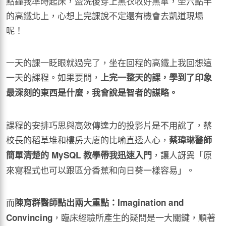
點鐘我準時起床，盥洗後穿上黑衣收好黑傘，坐六點半
的高鐵北上，心想上完課說不定還有機會去凱道現場
呢！
一天的課一眨眼就過完了，坐在回程的高鐵上我回想這
一天的課程。如果要問，
上完一整天的課，學到了印象
最深刻的東西是什麼，我會說是智者的謀略。
課程的安排巧思與高效傳達力的投影片是不用說了，蔡
校長的稻草堆和樓房大廈的比喻直透人心，
蔡瑋琳醫師
，讓人訝異「原
簡單清楚的
MySQL
教學帶我迅速入門
來寫程式也可以跟區分香蕉和向日葵一樣容易」。
而
陳育群醫師點出兩大重點：
Imagination and
，臨床經驗所產生的疑問是一大關鍵，順著
Convincing