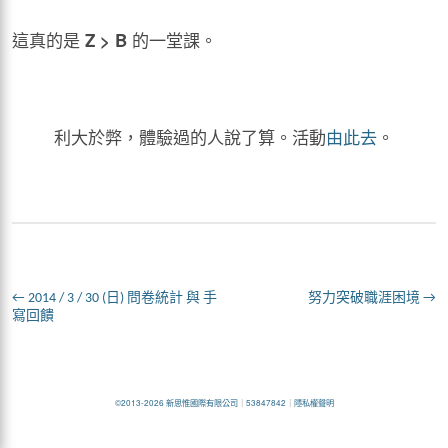
這真的是
的一堂課。
Z > B
利大於弊，體驗過的人說了算。活動
由此去
。
←
2014 / 3 / 30 (日) 問卷統計 與 手
努力突破職涯困境
→
寫回饋
©2013-2026 新思惟國際有限公司
｜
53847842
｜
隱私權聲明