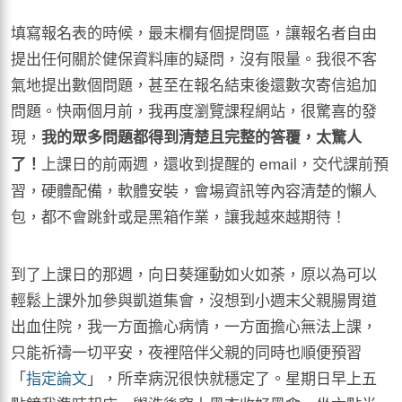
填寫報名表的時候，最末欄有個提問區，讓報名者自由
提出任何關於健保資料庫的疑問，沒有限量。我很不客
氣地提出數個問題，甚至在報名結束後還數次寄信追加
問題。快兩個月前，我再度瀏覽課程網站，很驚喜的發
現，
我的眾多問題都得到清楚且完整的答覆，太驚人
上課日的前兩週，還收到提醒的 email，交代課前預
了！
習，硬體配備，軟體安裝，會場資訊等內容清楚的懶人
包，都不會跳針或是黑箱作業，讓我越來越期待！
到了上課日的那週，向日葵運動如火如荼，原以為可以
輕鬆上課外加參與凱道集會，沒想到小週末父親腸胃道
出血住院，我一方面擔心病情，一方面擔心無法上課，
只能祈禱一切平安，夜裡陪伴父親的同時也順便預習
「
指定論文
」，所幸病況很快就穩定了。星期日早上五