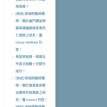
得青睞？
[快訊] 柳瑞明醫師團
隊，關於幽門螺旋桿
菌與攝護腺癌患者死
亡風險之研究，獲
Cancer Medicine 刊
登！
再寫里程碑，跨國合
作首次挑戰 5 分期刊
成功！
[快訊] 柳瑞明醫師團
隊，關於雄激素剝奪
治療與失智風險之研
究，獲 Cancers 刊登！