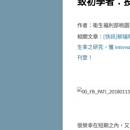
致初學者：投
作者：衛生福利部桃園
相關文章：
[快訊]柳
生率之研究，獲
Interna
刊登！
很榮幸在短期之內，又