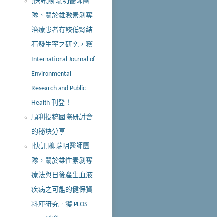
[快訊]柳瑞明醫師團
隊，關於雄激素剝奪
治療患者有較低腎結
石發生率之研究，獲
International Journal of
Environmental
Research and Public
Health 刊登！
順利投稿國際研討會
的秘訣分享
[快訊]柳瑞明醫師團
隊，關於雄性素剝奪
療法與日後產生血液
疾病之可能的健保資
料庫研究，獲 PLOS