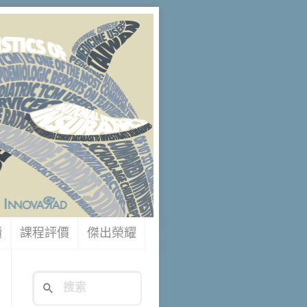
讀
課程評價
傑出榮耀