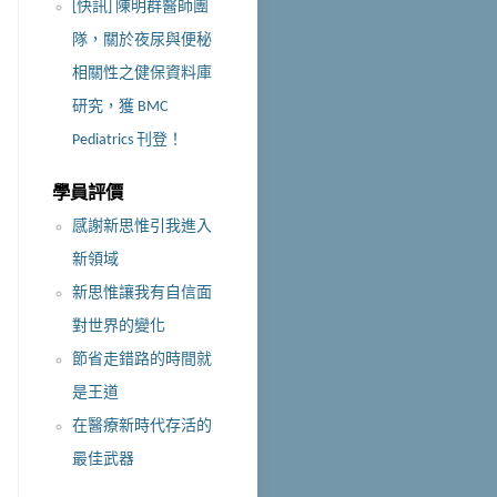
[快訊] 陳明群醫師團
隊，關於夜尿與便秘
相關性之健保資料庫
研究，獲 BMC
Pediatrics 刊登！
學員評價
感謝新思惟引我進入
新領域
新思惟讓我有自信面
對世界的變化
節省走錯路的時間就
是王道
在醫療新時代存活的
最佳武器