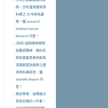
[快訊] 謝鎮陽醫師團
隊，分析臺灣健保資
料庫之 20 年研究趨
勢，獲 Journal of
Medical Internet
Research 刊登！
[快訊] 張耕閤與蔡明
劭醫師團隊，關於紅
斑性狼瘡患者有較高
深頸部感染風險之健
保資料庫研究，獲
Scientific Reports 刊
登！
致初學者：投稿論文
容易忽略的 5 件事！