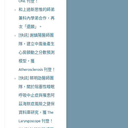
ONE 刊登！
和上過新思惟的師弟
兼科內學弟合作，再
次「還願」。
[快訊] 謝鎮陽醫師團
隊，建立中風後產生
心房顫動之分數預測
模型，獲
Atherosclerosis 刊登！
[快訊] 蔡明劭醫師團
隊，關於阻塞性睡眠
呼吸中止症與罹患阿
茲海默症風險之健保
資料庫研究，獲 The
Laryngoscope 刊登！