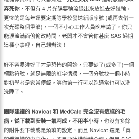
，不但有 4 片光碟要輪流退出來放進去好幾輪，
弄死你
更慘的是每年還要定期等學校發送新版序號 (或再去借一
次光碟整個重灌)，一個不小心工作人員晚申請了，你只
能淚流滿面偷偷改時間，老闆才不會管你甚麼 SAS 過期
這種小事哩，自己想辦法！
好不容易灌好了才是恐怖的開始，只要缺了(或多了)一個
標點符號，就是無限的紅字循環，一個分號找一個小時
對初學者是家常便飯。等你第一行可以跑通常也可以洗
洗睡了。
團隊建議的 Navicat
和 MedCalc
完全沒有這樣的毛
，也沒有多餘
病，從下載到安裝一氣呵成，不用半小時
的附件要下載或是煩瑣的設定，而且 Navicat 還是「真
的看得懂的中文化」，
不是要吐槽軟體介面，但是
SAS