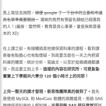
馬上寫信去詢問，
順便
google
了一下台中的立委和市議
員名單準備要關說，
潮爽的竟然有預留名額給已經匯款
的人！(編按：當然啊，教育是良心事業，童叟無欺是基
本的 XD)
在上課之前，有接觸過其他健保資料庫的課程，看到課
表後有點擔心也有點懷疑，到底要怎麼在一天之內把資
料庫的購買、統計分析、寫論文，以至於投稿通通都講
完，而且要立刻上手。
這樣的內容在研究所，可是紮紮
實實上下學期共六學分
120
個小時才上的完耶！
首先
上完一整天的課才發現，新思惟團隊真的做到了。
是使用 MySQL 和 MedCalc 軟體的高瞻遠見，用過 SAS
跑健保資料庫的人都知道，
光是安裝
SAS
這玩意就可以