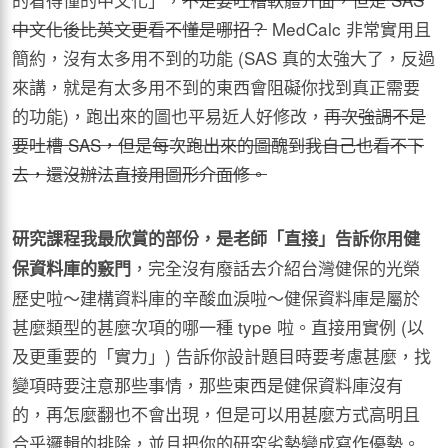
中文化後比英文更看不懂是哪招？
MedCalc 非常實用且
簡約，沒有太多用不到的功能 (SAS 真的太強大了，反過
來講，就是有太多用不到的東西會阻礙你找到真正需要
的功能)，跑出來的圖也平易近人好修改，
再次強調不是
要吐槽
SAS
，但是每次跑出來的圖醜到我自己也看不下
去，還沒辦法直接用圖形介面修。
研究課程我最欣賞的部份，是老師「直接」告訴你用健
，完全沒有廢話去介紹台灣健保的光榮
保資料庫的竅門
歷史啦～建構資料庫的辛酸血淚啦～健保資料庫是屬於
甚麼類型的甚麼次項的哪一種 type 啦。直接用實例 (以
及更重要的「實力」) 告訴你設計題目時要考慮甚麼，找
變項時要注意那些事情，那些東西是健保資料庫沒有
的，再怎麼翻也不會出現，但是可以用甚麼方式高明且
合乎邏輯的排除，並且把你的研究劣勢變成寫作優勢。