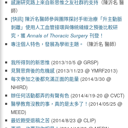
感謝研究路上來自新思惟之友社群的支持
（陳沂名 醫
師）
[快訊] 陳沂名醫師參與團隊探討手術治療「升主動脈
剝離」使用人工血管接環與傳統縫線之預後比較研
究，獲
刊登！
Annals of Thoracic Surgery
專注個人特色，發展為學術主題。
（陳沂名 醫師）
我所得到的新思惟
(2013/10/5 @ GRSP)
見賢思齊後的危機感
(2013/11/23 @ YMRF2013)
每次參加之後都充滿正面的能量
(2014/3/30 @
NHIRD)
辦任何活動都弄的有聲有色
(2014/4/19-20 @ CVCT)
醫學教育沒教的事，真的是太多了！
(2014/05/25 @
MEED)
最近飽受退稿之苦
(2014/8/23 @ CLIP)