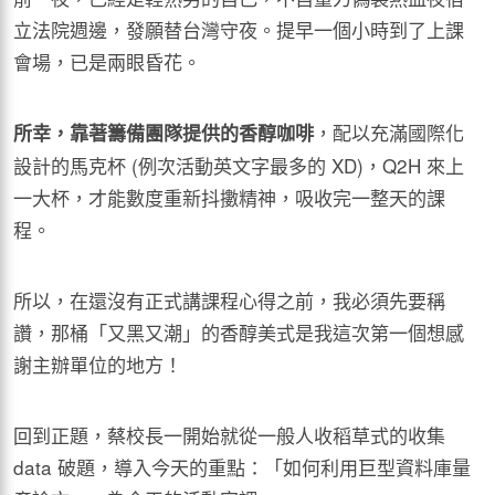
立法院週邊，發願替台灣守夜。提早一個小時到了上課
會場，已是兩眼昏花。
，配以充滿國際化
所幸，靠著籌備團隊提供的香醇咖啡
設計的馬克杯 (例次活動英文字最多的 XD)，Q2H 來上
一大杯，才能數度重新抖擻精神，吸收完一整天的課
程。
所以，在還沒有正式講課程心得之前，我必須先要稱
讚，那桶「又黑又潮」的香醇美式是我這次第一個想感
謝主辦單位的地方！
回到正題，蔡校長一開始就從一般人收稻草式的收集
data 破題，導入今天的重點：「如何利用巨型資料庫量