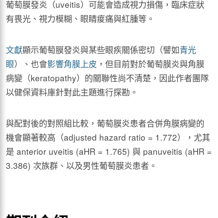
葡萄膜發炎（uveitis）可能會造成視力損傷，臨床症狀
有畏光、視力模糊、眼睛痠痛與紅腫等。
文獻
顯示葡萄膜發炎與某些眼疾關係密切（譬如
青光
眼
）、也會
影響角膜上皮
，但目前對於葡萄膜炎與角膜
病變（keratopathy）的關聯性尚不清楚，因此作者團隊
以健保資料庫針對此主題進行探勘。
與配對後的對照組比較，葡萄膜炎患者合併角膜病變的
機會顯著較高（adjusted hazard ratio = 1.772），尤其
是 anterior uveitis (aHR = 1.765) 與 panuveitis (aHR =
3.386) 次族群、以及男性葡萄膜炎患者。