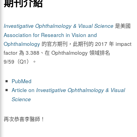
期刊介紹
是美國
Investigative Ophthalmology & Visual Science
Association for Research in Vision and
Ophthalmology
的官方期刊，此期刊的 2017 年 impact
factor 為 3.388、在 Ophthalmology 領域排名
9/59（Q1）。
PubMed
Article on
Investigative Ophthalmology & Visual
Science
再次恭喜李醫師！