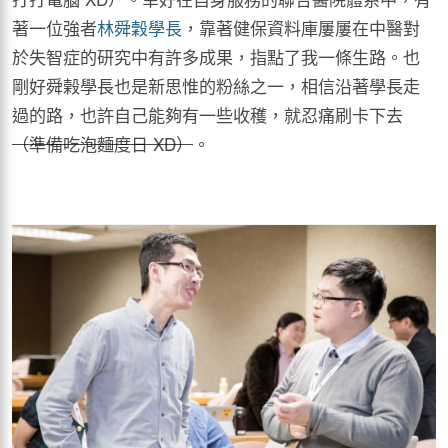
著一位強者
林舜穀學長
，靠著健保資料庫屢屢在中醫對
於失智症的研究中有許多成果，指點了我一條生路。也
剛好舜榖學長也是新思惟的粉絲之一，相信沿著學長走
過的路，也許自己能夠有一些收穫，就忍痛刷卡下去
（準備吃泡麵度日 XD）
。