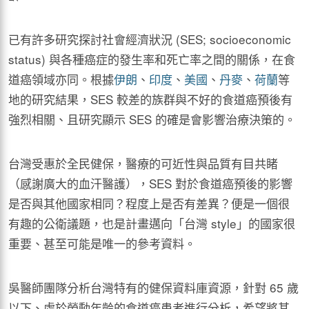
已有許多研究探討社會經濟狀況 (SES; socioeconomic
status) 與各種癌症的發生率和死亡率之間的關係，在食
道癌領域亦同。根據
伊朗
、
印度
、
美國
、
丹麥
、
荷蘭
等
地的研究結果，SES 較差的族群與不好的食道癌預後有
強烈相關、且研究顯示 SES 的確是會影響治療決策的。
台灣受惠於全民健保，醫療的可近性與品質有目共睹
（感謝廣大的血汗醫護），SES 對於食道癌預後的影響
是否與其他國家相同？程度上是否有差異？便是一個很
有趣的公衛議題，也是計畫邁向「台灣 style」的國家很
重要、甚至可能是唯一的參考資料。
吳醫師團隊分析台灣特有的健保資料庫資源，針對 65 歲
以下、處於勞動年齡的食道癌患者進行分析，希望將其