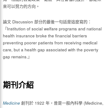
來可以努力的方向。
論文 Discussion 部分的最後一句話是這麼寫的：
『Institution of social welfare programs and national
health insurance broke the ﬁnancial barriers
preventing poorer patients from receiving medical
care, but a health gap associated with the poverty
gap remains.』
期刊介紹
創刊於 1922 年，曾是一般內科學 (Medicine,
Medicine