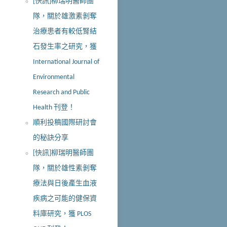
[快訊]柳瑞明醫師團
隊，關於雄激素剝奪
治療患者有較低腎結
石發生率之研究，獲
International Journal of
Environmental
Research and Public
Health 刊登！
順利投稿國際研討會
的秘訣分享
[快訊]柳瑞明醫師團
隊，關於雄性素剝奪
療法與日後產生血液
疾病之可能的健保資
料庫研究，獲 PLOS