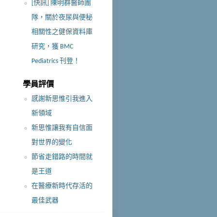
[快訊] 陳明群醫師團
隊，關於夜尿與便秘
相關性之健保資料庫
研究，獲 BMC
Pediatrics 刊登！
學員評價
感謝新思惟引我進入
新領域
新思惟讓我有自信面
對世界的變化
節省走錯路的時間就
是王道
在醫療新時代存活的
最佳武器