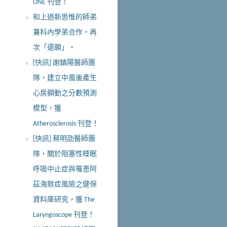
ONE 刊登！
和上過新思惟的師弟
兼科內學弟合作，再
次「還願」。
[快訊] 謝鎮陽醫師團
隊，建立中風後產生
心房顫動之分數預測
模型，獲
Atherosclerosis 刊登！
[快訊] 蔡明劭醫師團
隊，關於阻塞性睡眠
呼吸中止症與罹患阿
茲海默症風險之健保
資料庫研究，獲 The
Laryngoscope 刊登！