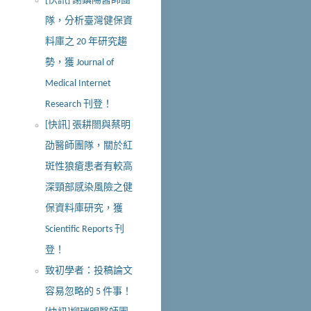
[快訊] 謝鎮陽醫師團
隊，分析臺灣健保資
料庫之 20 年研究趨
勢，獲 Journal of
Medical Internet
Research 刊登！
[快訊] 張耕閤與蔡明
劭醫師團隊，關於紅
斑性狼瘡患者有較高
深頸部感染風險之健
保資料庫研究，獲
Scientific Reports 刊
登！
致初學者：投稿論文
容易忽略的 5 件事！