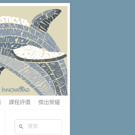
讀
課程評價
傑出榮耀