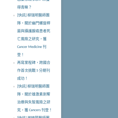
得青睞？
[快訊] 柳瑞明醫師團
隊，關於幽門螺旋桿
菌與攝護腺癌患者死
亡風險之研究，獲
Cancer Medicine 刊
登！
再寫里程碑，跨國合
作首次挑戰 5 分期刊
成功！
[快訊] 柳瑞明醫師團
隊，關於雄激素剝奪
治療與失智風險之研
究，獲 Cancers 刊登！