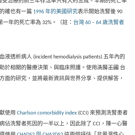
腎病接受治療的前三年存活率只有大約五成。早期的死亡率
，的確也有一篇
1996 年的美國研究
表示開始洗腎後 90
、第一年的死亡率為 32%。（註：
台灣 60 – 64 歲洗腎者
）
 (incident hemodialysis patients) 五年內的
助於相關的醫療決策、與臨床照護。使用
洗腎王國
台
方面的研究，並將最新資訊與世界分享、提供解答，
獻使用
Charlson comorbidity index
(CCI) 來預測洗腎患者
病佔洗腎者死因的一半以上，因此除了 CCI，陳一心醫
，還使用
CHADS2 與 CHA2DS2
這兩個評估「非風濕性心