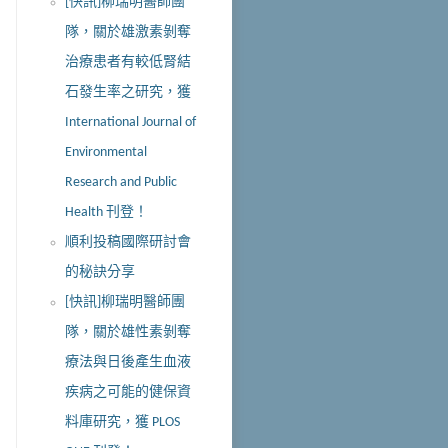
[快訊]柳瑞明醫師團
隊，關於雄激素剝奪
治療患者有較低腎結
石發生率之研究，獲
International Journal of
Environmental
Research and Public
Health 刊登！
順利投稿國際研討會
的秘訣分享
[快訊]柳瑞明醫師團
隊，關於雄性素剝奪
療法與日後產生血液
疾病之可能的健保資
料庫研究，獲 PLOS