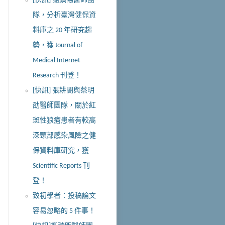
[快訊] 謝鎮陽醫師團
隊，分析臺灣健保資
料庫之 20 年研究趨
勢，獲 Journal of
Medical Internet
Research 刊登！
[快訊] 張耕閤與蔡明
劭醫師團隊，關於紅
斑性狼瘡患者有較高
深頸部感染風險之健
保資料庫研究，獲
Scientific Reports 刊
登！
致初學者：投稿論文
容易忽略的 5 件事！