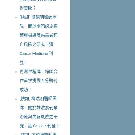
得青睞？
[快訊] 柳瑞明醫師團
隊，關於幽門螺旋桿
菌與攝護腺癌患者死
亡風險之研究，獲
Cancer Medicine 刊
登！
再寫里程碑，跨國合
作首次挑戰 5 分期刊
成功！
[快訊] 柳瑞明醫師團
隊，關於雄激素剝奪
治療與失智風險之研
究，獲 Cancers 刊登！