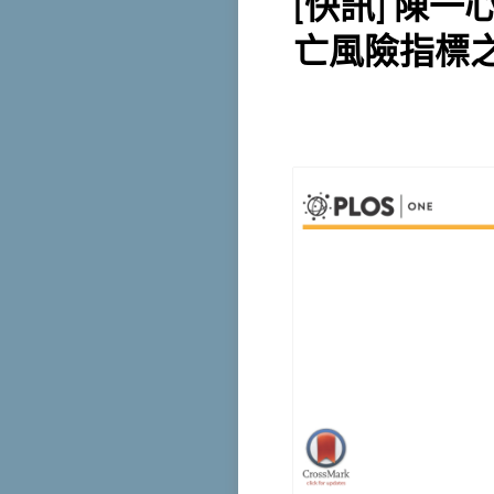
[快訊] 陳
亡風險指標之文