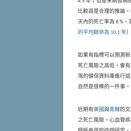
4.5 年；但是末期
比較高是合理的推論
天內的死亡率為 6 %
的平均餘命為 10.1 年
如果有指標可以預測新血液透析病人
死亡風險之高低，會有
灣的健保資料庫進行這
自然是很棒的一件事。
近期有
美國
與
南韓
的文
之死亡風險。心血管疾
師所參與的這個研究