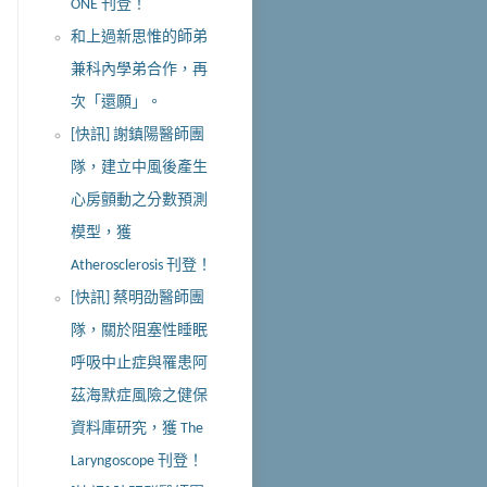
ONE 刊登！
和上過新思惟的師弟
兼科內學弟合作，再
次「還願」。
[快訊] 謝鎮陽醫師團
隊，建立中風後產生
心房顫動之分數預測
模型，獲
Atherosclerosis 刊登！
[快訊] 蔡明劭醫師團
隊，關於阻塞性睡眠
呼吸中止症與罹患阿
茲海默症風險之健保
資料庫研究，獲 The
Laryngoscope 刊登！