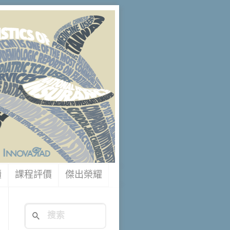
讀
課程評價
傑出榮耀