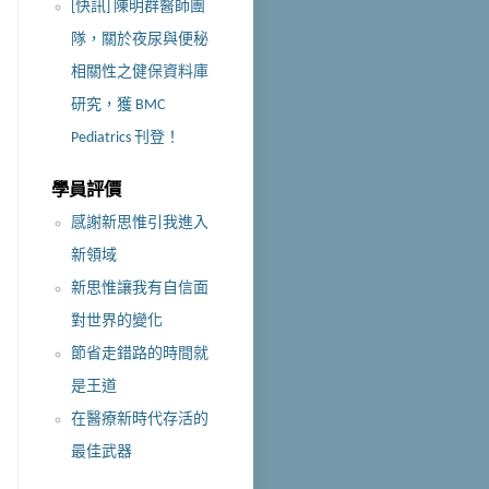
[快訊] 陳明群醫師團
隊，關於夜尿與便秘
相關性之健保資料庫
研究，獲 BMC
Pediatrics 刊登！
學員評價
感謝新思惟引我進入
新領域
新思惟讓我有自信面
對世界的變化
節省走錯路的時間就
是王道
在醫療新時代存活的
最佳武器