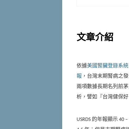
文章介紹
依據
美國腎臟登錄系統
報
，台灣末期腎病之發
兩項數據長期名列前茅
析，譬如『台灣健保好
USRDS 的年報顯示 40