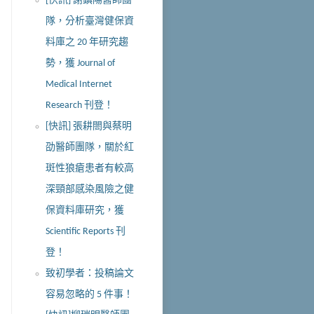
[快訊] 謝鎮陽醫師團
隊，分析臺灣健保資
料庫之 20 年研究趨
勢，獲 Journal of
Medical Internet
Research 刊登！
[快訊] 張耕閤與蔡明
劭醫師團隊，關於紅
斑性狼瘡患者有較高
深頸部感染風險之健
保資料庫研究，獲
Scientific Reports 刊
登！
致初學者：投稿論文
容易忽略的 5 件事！