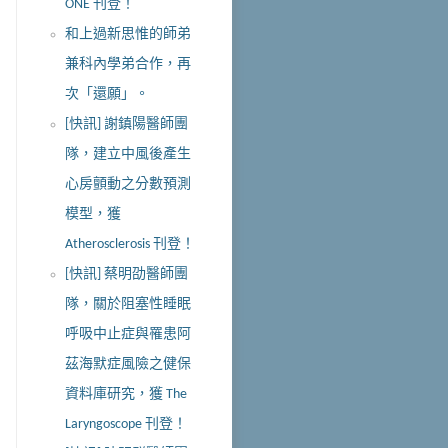
ONE 刊登！
和上過新思惟的師弟
兼科內學弟合作，再
次「還願」。
[快訊] 謝鎮陽醫師團
隊，建立中風後產生
心房顫動之分數預測
模型，獲
Atherosclerosis 刊登！
[快訊] 蔡明劭醫師團
隊，關於阻塞性睡眠
呼吸中止症與罹患阿
茲海默症風險之健保
資料庫研究，獲 The
Laryngoscope 刊登！