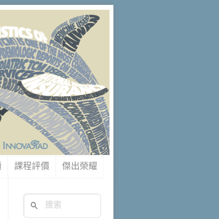
讀
課程評價
傑出榮耀