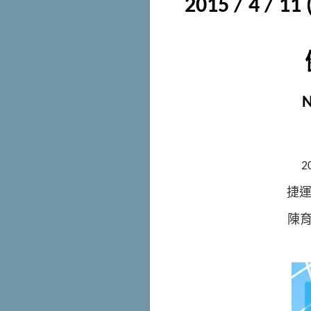
2015 / 4 / 
N
2
捷運
陳育