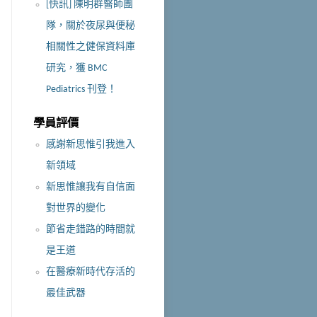
[快訊] 陳明群醫師團
隊，關於夜尿與便秘
相關性之健保資料庫
研究，獲 BMC
Pediatrics 刊登！
學員評價
感謝新思惟引我進入
新領域
新思惟讓我有自信面
對世界的變化
節省走錯路的時間就
是王道
在醫療新時代存活的
最佳武器