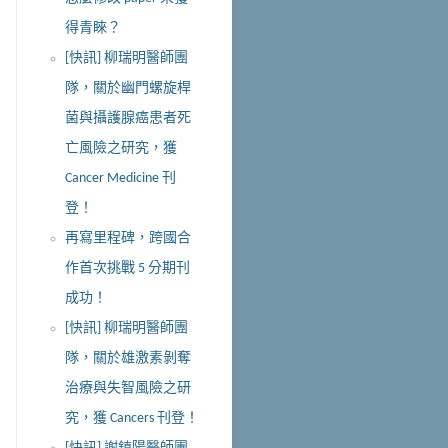
得青睞？
[快訊] 柳瑞明醫師團
隊，關於幽門螺旋桿
菌與攝護腺癌患者死
亡風險之研究，獲
Cancer Medicine 刊
登！
再寫里程碑，跨國合
作首次挑戰 5 分期刊
成功！
[快訊] 柳瑞明醫師團
隊，關於雄激素剝奪
治療與失智風險之研
究，獲 Cancers 刊登！