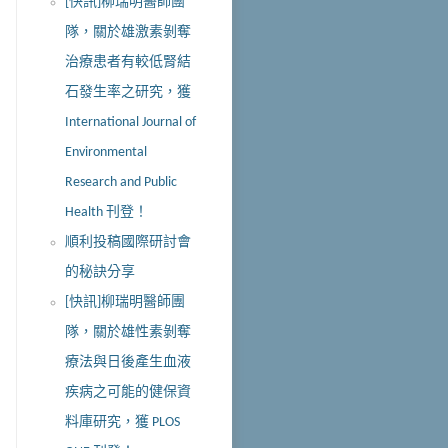
[快訊]柳瑞明醫師團
隊，關於雄激素剝奪
治療患者有較低腎結
石發生率之研究，獲
International Journal of
Environmental
Research and Public
Health 刊登！
順利投稿國際研討會
的秘訣分享
[快訊]柳瑞明醫師團
隊，關於雄性素剝奪
療法與日後產生血液
疾病之可能的健保資
料庫研究，獲 PLOS