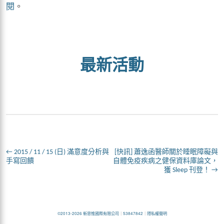
閱
。
最新活動
←
2015 / 11 / 15 (日) 滿意度分析與
[快訊] 蕭逸函醫師關於睡眠障礙與
手寫回饋
自體免疫疾病之健保資料庫論文，
獲 Sleep 刊登！
→
©2013-2026 新思惟國際有限公司
｜
53847842
｜
隱私權聲明