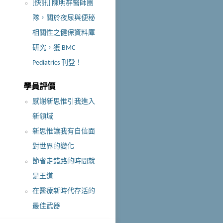
[快訊] 陳明群醫師團
隊，關於夜尿與便秘
相關性之健保資料庫
研究，獲 BMC
Pediatrics 刊登！
學員評價
感謝新思惟引我進入
新領域
新思惟讓我有自信面
對世界的變化
節省走錯路的時間就
是王道
在醫療新時代存活的
最佳武器