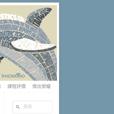
讀
課程評價
傑出榮耀