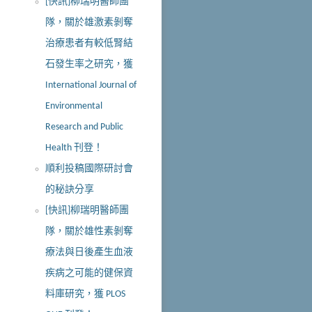
[快訊]柳瑞明醫師團
隊，關於雄激素剝奪
治療患者有較低腎結
石發生率之研究，獲
International Journal of
Environmental
Research and Public
Health 刊登！
順利投稿國際研討會
的秘訣分享
[快訊]柳瑞明醫師團
隊，關於雄性素剝奪
療法與日後產生血液
疾病之可能的健保資
料庫研究，獲 PLOS