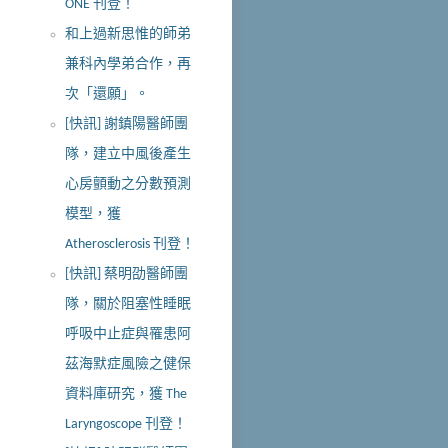
ONE 刊登！
和上過新思惟的師弟
兼科內學弟合作，再
次「還願」。
[快訊] 謝鎮陽醫師團
隊，建立中風後產生
心房顫動之分數預測
模型，獲
Atherosclerosis 刊登！
[快訊] 蔡明劭醫師團
隊，關於阻塞性睡眠
呼吸中止症與罹患阿
茲海默症風險之健保
資料庫研究，獲 The
Laryngoscope 刊登！