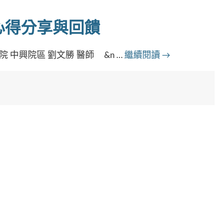
心得分享與回饋
 中興院區 劉文勝 醫師 &n …
繼續閱讀
→