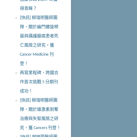
得青睞？
[快訊] 柳瑞明醫師團
隊，關於幽門螺旋桿
菌與攝護腺癌患者死
亡風險之研究，獲
Cancer Medicine 刊
登！
再寫里程碑，跨國合
作首次挑戰 5 分期刊
成功！
[快訊] 柳瑞明醫師團
隊，關於雄激素剝奪
治療與失智風險之研
究，獲 Cancers 刊登！