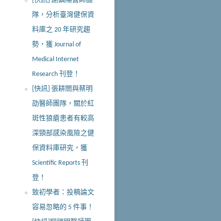
[快訊] 謝鎮陽醫師團
隊，分析臺灣健保資
料庫之 20 年研究趨
勢，獲 Journal of
Medical Internet
Research 刊登！
[快訊] 張耕閤與蔡明
劭醫師團隊，關於紅
斑性狼瘡患者有較高
深頸部感染風險之健
保資料庫研究，獲
Scientific Reports 刊
登！
致初學者：投稿論文
容易忽略的 5 件事！