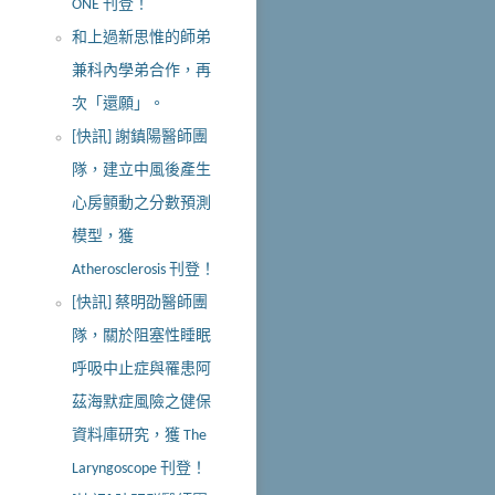
ONE 刊登！
和上過新思惟的師弟
兼科內學弟合作，再
次「還願」。
[快訊] 謝鎮陽醫師團
隊，建立中風後產生
心房顫動之分數預測
模型，獲
Atherosclerosis 刊登！
[快訊] 蔡明劭醫師團
隊，關於阻塞性睡眠
呼吸中止症與罹患阿
茲海默症風險之健保
資料庫研究，獲 The
Laryngoscope 刊登！