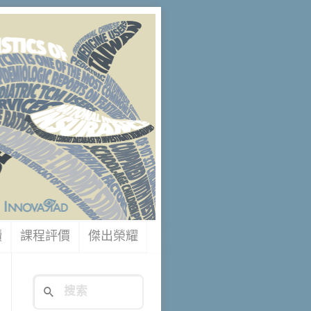
讀
課程評價
傑出榮耀