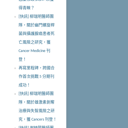
得青睞？
[快訊] 柳瑞明醫師團
隊，關於幽門螺旋桿
菌與攝護腺癌患者死
亡風險之研究，獲
Cancer Medicine 刊
登！
再寫里程碑，跨國合
作首次挑戰 5 分期刊
成功！
[快訊] 柳瑞明醫師團
隊，關於雄激素剝奪
治療與失智風險之研
究，獲 Cancers 刊登！