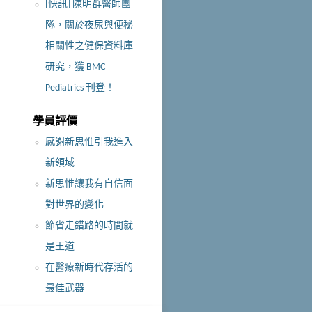
[快訊] 陳明群醫師團
隊，關於夜尿與便秘
相關性之健保資料庫
研究，獲 BMC
Pediatrics 刊登！
學員評價
感謝新思惟引我進入
新領域
新思惟讓我有自信面
對世界的變化
節省走錯路的時間就
是王道
在醫療新時代存活的
最佳武器