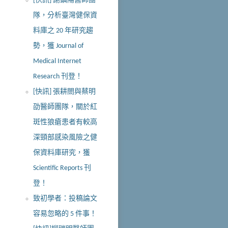
[快訊] 謝鎮陽醫師團
隊，分析臺灣健保資
料庫之 20 年研究趨
勢，獲 Journal of
Medical Internet
Research 刊登！
[快訊] 張耕閤與蔡明
劭醫師團隊，關於紅
斑性狼瘡患者有較高
深頸部感染風險之健
保資料庫研究，獲
Scientific Reports 刊
登！
致初學者：投稿論文
容易忽略的 5 件事！