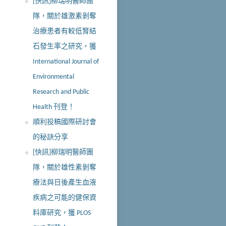
[快訊]柳瑞明醫師團
隊，關於雄激素剝奪
治療患者有較低腎結
石發生率之研究，獲
International Journal of
Environmental
Research and Public
Health 刊登！
順利投稿國際研討會
的秘訣分享
[快訊]柳瑞明醫師團
隊，關於雄性素剝奪
療法與日後產生血液
疾病之可能的健保資
料庫研究，獲 PLOS