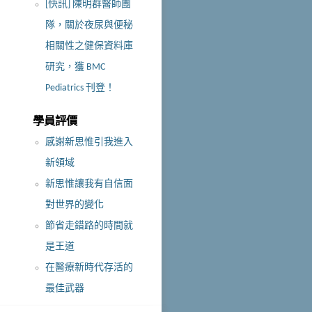
[快訊] 陳明群醫師團
隊，關於夜尿與便秘
相關性之健保資料庫
研究，獲 BMC
Pediatrics 刊登！
學員評價
感謝新思惟引我進入
新領域
新思惟讓我有自信面
對世界的變化
節省走錯路的時間就
是王道
在醫療新時代存活的
最佳武器