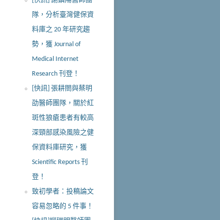
[快訊] 謝鎮陽醫師團
隊，分析臺灣健保資
料庫之 20 年研究趨
勢，獲 Journal of
Medical Internet
Research 刊登！
[快訊] 張耕閤與蔡明
劭醫師團隊，關於紅
斑性狼瘡患者有較高
深頸部感染風險之健
保資料庫研究，獲
Scientific Reports 刊
登！
致初學者：投稿論文
容易忽略的 5 件事！