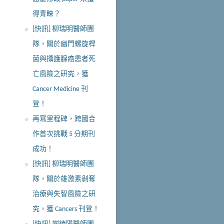
得青睞？
[快訊] 柳瑞明醫師團
隊，關於幽門螺旋桿
菌與攝護腺癌患者死
亡風險之研究，獲
Cancer Medicine 刊
登！
再寫里程碑，跨國合
作首次挑戰 5 分期刊
成功！
[快訊] 柳瑞明醫師團
隊，關於雄激素剝奪
治療與失智風險之研
究，獲 Cancers 刊登！