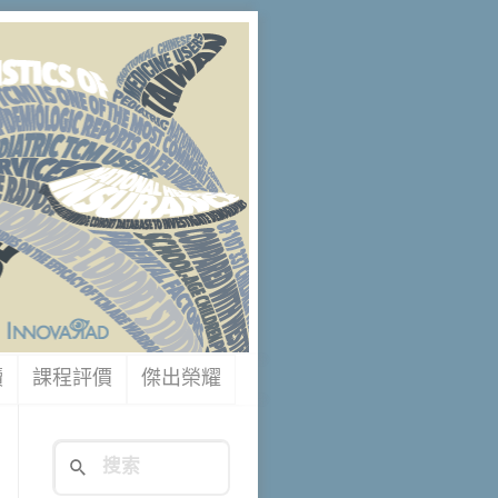
讀
課程評價
傑出榮耀