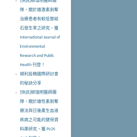
[快訊]柳瑞明醫師團
隊，關於雄激素剝奪
治療患者有較低腎結
石發生率之研究，獲
International Journal of
Environmental
Research and Public
Health 刊登！
順利投稿國際研討會
的秘訣分享
[快訊]柳瑞明醫師團
隊，關於雄性素剝奪
療法與日後產生血液
疾病之可能的健保資
料庫研究，獲 PLOS