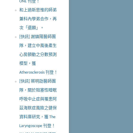
ONE 刊登！
和上過新思惟的師弟
兼科內學弟合作，再
次「還願」。
[快訊] 謝鎮陽醫師團
隊，建立中風後產生
心房顫動之分數預測
模型，獲
Atherosclerosis 刊登！
[快訊] 蔡明劭醫師團
隊，關於阻塞性睡眠
呼吸中止症與罹患阿
茲海默症風險之健保
資料庫研究，獲 The
Laryngoscope 刊登！