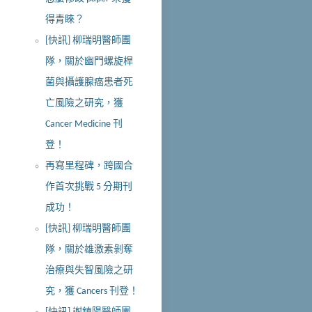
得青睞？
[快訊] 柳瑞明醫師團
隊，關於幽門螺旋桿
菌與攝護腺癌患者死
亡風險之研究，獲
Cancer Medicine 刊
登！
再寫里程碑，跨國合
作首次挑戰 5 分期刊
成功！
[快訊] 柳瑞明醫師團
隊，關於雄激素剝奪
治療與失智風險之研
究，獲 Cancers 刊登！