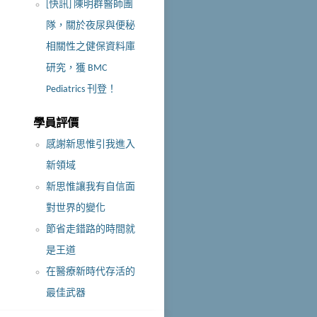
[快訊] 陳明群醫師團
隊，關於夜尿與便秘
相關性之健保資料庫
研究，獲 BMC
Pediatrics 刊登！
學員評價
感謝新思惟引我進入
新領域
新思惟讓我有自信面
對世界的變化
節省走錯路的時間就
是王道
在醫療新時代存活的
最佳武器