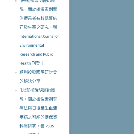
[快訊]柳瑞明醫師團
隊，關於雄激素剝奪
治療患者有較低腎結
石發生率之研究，獲
International Journal of
Environmental
Research and Public
Health 刊登！
順利投稿國際研討會
的秘訣分享
[快訊]柳瑞明醫師團
隊，關於雄性素剝奪
療法與日後產生血液
疾病之可能的健保資
料庫研究，獲 PLOS