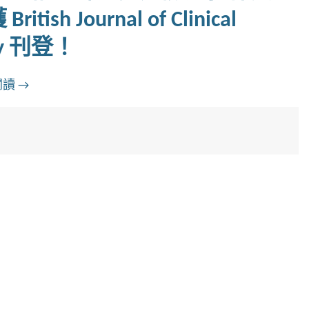
ish Journal of Clinical
gy 刊登！
閱讀
→