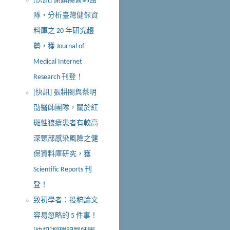
[快訊] 謝鎮陽醫師團
隊，分析臺灣健保資
料庫之 20 年研究趨
勢，獲 Journal of
Medical Internet
Research 刊登！
[快訊] 張耕閤與蔡明
劭醫師團隊，關於紅
斑性狼瘡患者有較高
深頸部感染風險之健
保資料庫研究，獲
Scientific Reports 刊
登！
致初學者：投稿論文
容易忽略的 5 件事！