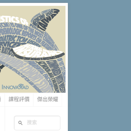
讀
課程評價
傑出榮耀