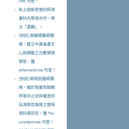
ONE 刊登！
和上過新思惟的師弟
兼科內學弟合作，再
次「還願」。
[快訊] 謝鎮陽醫師團
隊，建立中風後產生
心房顫動之分數預測
模型，獲
Atherosclerosis 刊登！
[快訊] 蔡明劭醫師團
隊，關於阻塞性睡眠
呼吸中止症與罹患阿
茲海默症風險之健保
資料庫研究，獲 The
Laryngoscope 刊登！