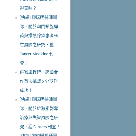
得青睞？
[快訊] 柳瑞明醫師團
隊，關於幽門螺旋桿
菌與攝護腺癌患者死
亡風險之研究，獲
Cancer Medicine 刊
登！
再寫里程碑，跨國合
作首次挑戰 5 分期刊
成功！
[快訊] 柳瑞明醫師團
隊，關於雄激素剝奪
治療與失智風險之研
究，獲 Cancers 刊登！