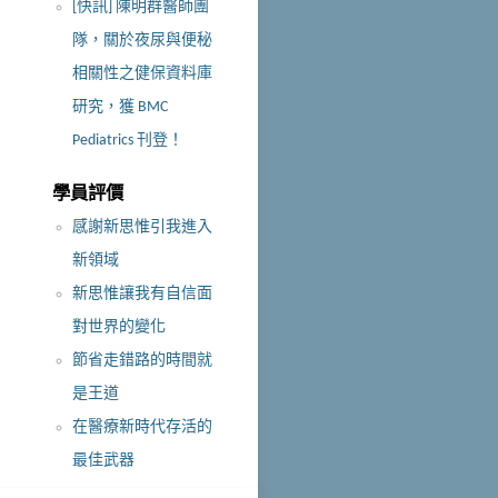
[快訊] 陳明群醫師團
隊，關於夜尿與便秘
相關性之健保資料庫
研究，獲 BMC
Pediatrics 刊登！
學員評價
感謝新思惟引我進入
新領域
新思惟讓我有自信面
對世界的變化
節省走錯路的時間就
是王道
在醫療新時代存活的
最佳武器