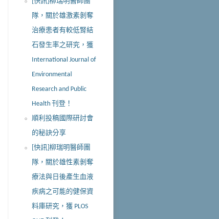
[快訊]柳瑞明醫師團
隊，關於雄激素剝奪
治療患者有較低腎結
石發生率之研究，獲
International Journal of
Environmental
Research and Public
Health 刊登！
順利投稿國際研討會
的秘訣分享
[快訊]柳瑞明醫師團
隊，關於雄性素剝奪
療法與日後產生血液
疾病之可能的健保資
料庫研究，獲 PLOS