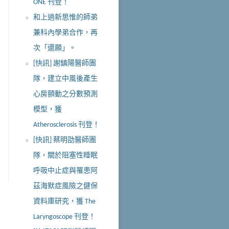
ONE 刊登！
和上過新思惟的師弟
兼科內學弟合作，再
次「還願」。
[快訊] 謝鎮陽醫師團
隊，建立中風後產生
心房顫動之分數預測
模型，獲
Atherosclerosis 刊登！
[快訊] 蔡明劭醫師團
隊，關於阻塞性睡眠
呼吸中止症與罹患阿
茲海默症風險之健保
資料庫研究，獲 The
Laryngoscope 刊登！