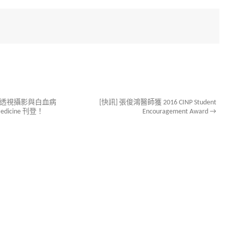
臟透視攝影與白血病
[快訊] 張俊鴻醫師獲 2016 CINP Student
icine 刊登！
Encouragement Award
→