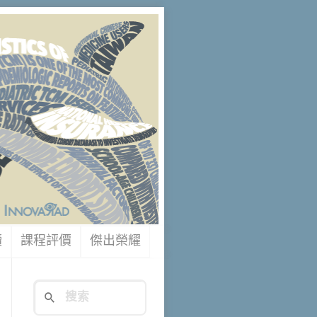
讀
課程評價
傑出榮耀