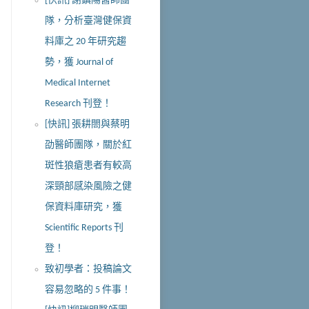
[快訊] 謝鎮陽醫師團
隊，分析臺灣健保資
料庫之 20 年研究趨
勢，獲 Journal of
Medical Internet
Research 刊登！
[快訊] 張耕閤與蔡明
劭醫師團隊，關於紅
斑性狼瘡患者有較高
深頸部感染風險之健
保資料庫研究，獲
Scientific Reports 刊
登！
致初學者：投稿論文
容易忽略的 5 件事！