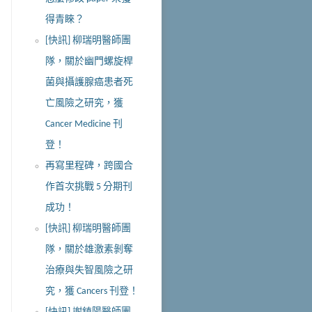
得青睞？
[快訊] 柳瑞明醫師團
隊，關於幽門螺旋桿
菌與攝護腺癌患者死
亡風險之研究，獲
Cancer Medicine 刊
登！
再寫里程碑，跨國合
作首次挑戰 5 分期刊
成功！
[快訊] 柳瑞明醫師團
隊，關於雄激素剝奪
治療與失智風險之研
究，獲 Cancers 刊登！