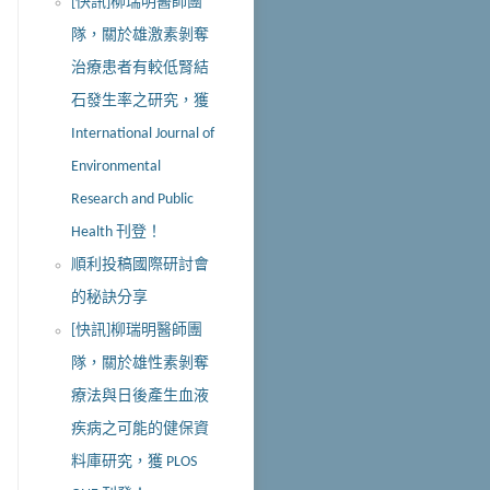
[快訊]柳瑞明醫師團
隊，關於雄激素剝奪
治療患者有較低腎結
石發生率之研究，獲
International Journal of
Environmental
Research and Public
Health 刊登！
順利投稿國際研討會
的秘訣分享
[快訊]柳瑞明醫師團
隊，關於雄性素剝奪
療法與日後產生血液
疾病之可能的健保資
料庫研究，獲 PLOS