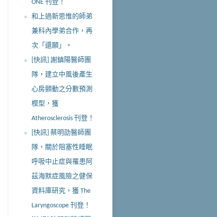
ONE 刊登！
和上過新思惟的師弟
兼科內學弟合作，再
次「還願」。
[快訊] 謝鎮陽醫師團
隊，建立中風後產生
心房顫動之分數預測
模型，獲
Atherosclerosis 刊登！
[快訊] 蔡明劭醫師團
隊，關於阻塞性睡眠
呼吸中止症與罹患阿
茲海默症風險之健保
資料庫研究，獲 The
Laryngoscope 刊登！