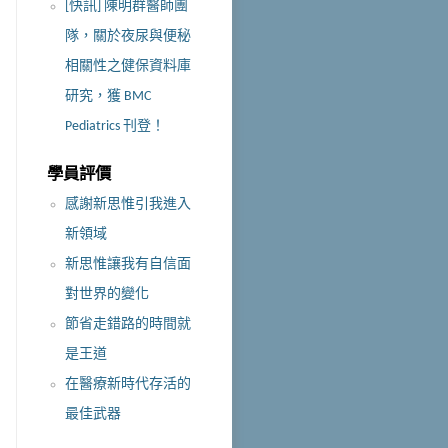
[快訊] 陳明群醫師團
隊，關於夜尿與便秘
相關性之健保資料庫
研究，獲 BMC
Pediatrics 刊登！
學員評價
感謝新思惟引我進入
新領域
新思惟讓我有自信面
對世界的變化
節省走錯路的時間就
是王道
在醫療新時代存活的
最佳武器