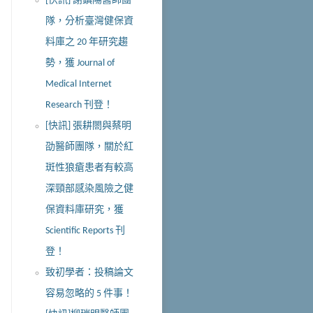
[快訊] 謝鎮陽醫師團
隊，分析臺灣健保資
料庫之 20 年研究趨
勢，獲 Journal of
Medical Internet
Research 刊登！
[快訊] 張耕閤與蔡明
劭醫師團隊，關於紅
斑性狼瘡患者有較高
深頸部感染風險之健
保資料庫研究，獲
Scientific Reports 刊
登！
致初學者：投稿論文
容易忽略的 5 件事！