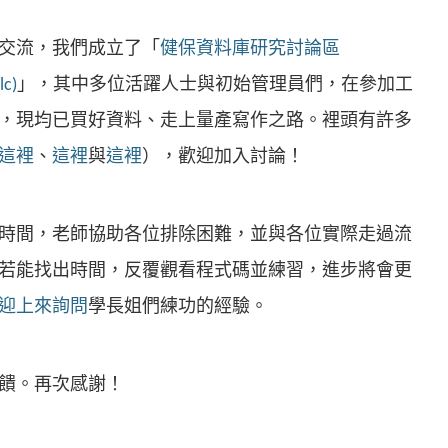
交流，我們成立了「
健保資料庫研究討論區
c)
」，其中多位活躍人士與初始管理員們，在參加工
，現均已買好資料、走上量產寫作之路。裡頭有許多
這裡
、
這裡
與
這裡
），歡迎加入討論！
時間，老師協助各位排除困難，並與各位實際走過流
若能找出時間，反覆觀看程式碼並練習，進步將會更
迎上來詢問
學長姐們練功的經驗。
饋。再次感謝！