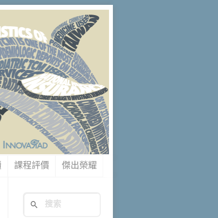
讀
課程評價
傑出榮耀