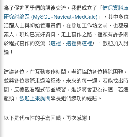
為了促進同學們的課後交流，我們成立了「
健保資料庫
研究討論區 (MySQL+Navicat+MedCalc)
」，其中多位
活躍人士與初始管理員們，在參加工作坊之前，也都是
素人，現均已買好資料、走上寫作之路。裡頭有許多關
於程式寫作的交流（
這裡
、
這裡
與
這裡
），歡迎加入討
論！
建議各位，在互動實作時間，老師協助各位排除困難，
並與各位實際走過流程後，未來的每一週，若能找出時
間，反覆觀看程式碼並練習，進步將會更為神速。若遇
瓶頸，
歡迎上來詢問
學長姐們練功的經驗。
以下是代表性的手寫回饋。再次感謝！